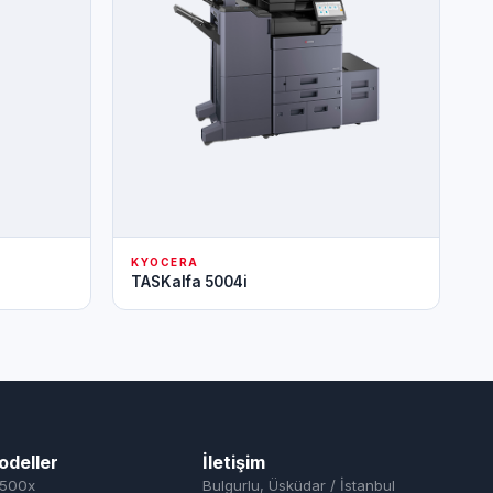
KYOCERA
TASKalfa 5004i
odeller
İletişim
500x
Bulgurlu, Üsküdar / İstanbul