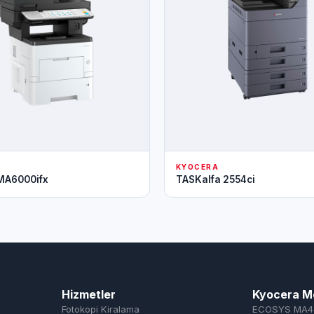
KYOCERA
MA6000ifx
TASKalfa 2554ci
Hizmetler
Kyocera M
Fotokopi Kiralama
ECOSYS MA4