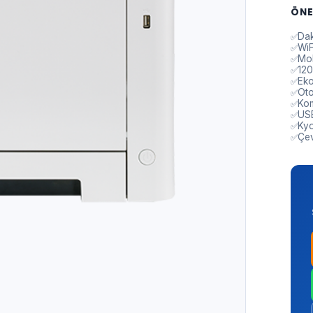
ÖNE
Dak
WiF
Mob
120
Eko
Oto
Kom
USB
Kyo
Çev