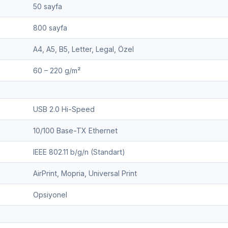
50 sayfa
800 sayfa
A4, A5, B5, Letter, Legal, Özel
60 – 220 g/m²
USB 2.0 Hi-Speed
10/100 Base-TX Ethernet
IEEE 802.11 b/g/n (Standart)
AirPrint, Mopria, Universal Print
Opsiyonel