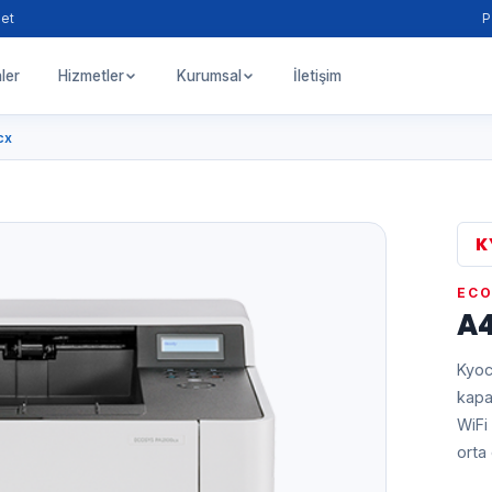
net
P
ler
Hizmetler
Kurumsal
İletişim
cx
K
ECO
A4
Kyoc
kapa
WiFi
orta 