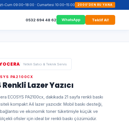
zt–Cum 09:00–18:00 · Cumartesi 10:00–15:00
2000'DEN BU YANA
0532 694 48 62
Teklif Al!
WhatsApp
YOCERA
Yetkili Satıcı & Teknik Servis
SYS PA2100CX
 Renkli Lazer Yazıcı
era ECOSYS PA2100cx, dakikada 21 sayfa renkli baskı
siteli kompakt A4 lazer yazıcıdır. Mobil baskı desteği,
 bağlantısı ve ekonomik toner tüketimiyle küçük ve
ölçekli ofisler için ideal bir renkli baskı çözümüdür.