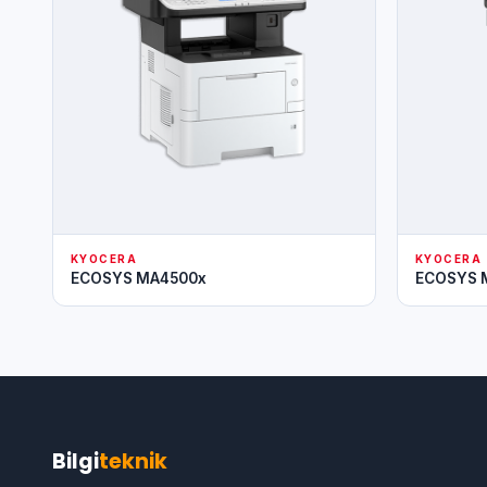
KYOCERA
KYOCERA
ECOSYS MA4500x
ECOSYS 
Bilgi
teknik