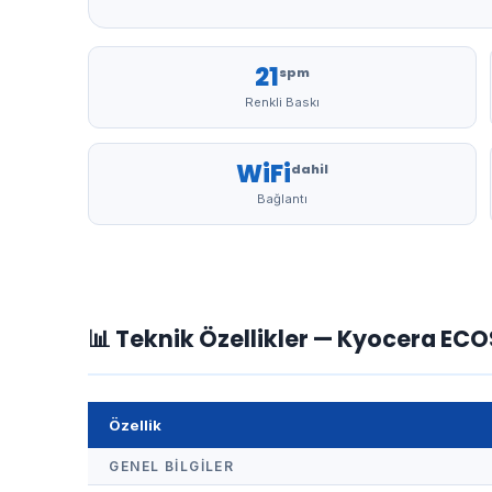
21
spm
Renkli Baskı
WiFi
dahil
Bağlantı
📊 Teknik Özellikler — Kyocera EC
Özellik
GENEL BILGILER