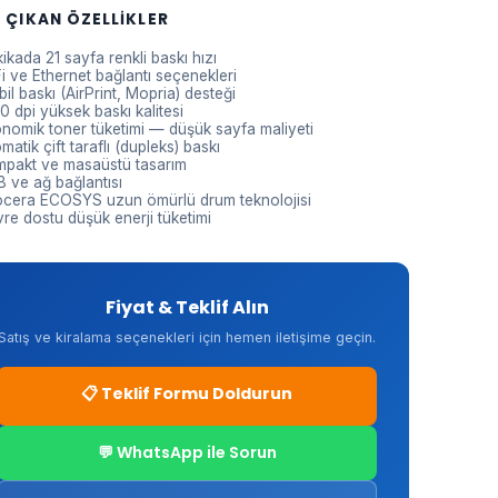
 ÇIKAN ÖZELLIKLER
ikada 21 sayfa renkli baskı hızı
i ve Ethernet bağlantı seçenekleri
il baskı (AirPrint, Mopria) desteği
0 dpi yüksek baskı kalitesi
nomik toner tüketimi — düşük sayfa maliyeti
matik çift taraflı (dupleks) baskı
pakt ve masaüstü tasarım
 ve ağ bağlantısı
cera ECOSYS uzun ömürlü drum teknolojisi
re dostu düşük enerji tüketimi
Fiyat & Teklif Alın
Satış ve kiralama seçenekleri için hemen iletişime geçin.
📋 Teklif Formu Doldurun
💬 WhatsApp ile Sorun