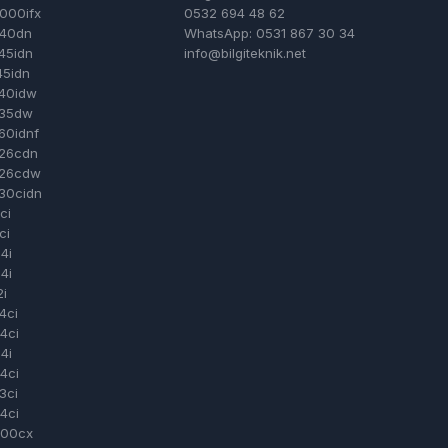
000ifx
0532 694 48 62
40dn
WhatsApp: 0531 867 30 34
45idn
info@bilgiteknik.net
5idn
40idw
35dw
0idnf
26cdn
26cdw
30cidn
ci
ci
4i
4i
2i
4ci
4ci
4i
4ci
3ci
4ci
100cx