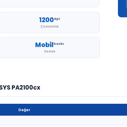
1200
dpi
Çözünürlük
Mobil
baskı
Destek
OSYS PA2100cx
Değer