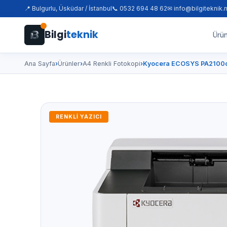
📍 Bulgurlu, Üsküdar / İstanbul
📞 0532 694 48 62
✉ info@bilgiteknik.
Bilgi
teknik
Ürün
Ana Sayfa
›
Ürünler
›
A4 Renkli Fotokopi
›
Kyocera ECOSYS PA2100
RENKLI YAZICI