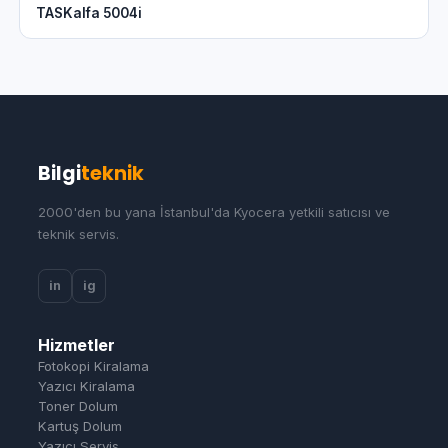
TASKalfa 5004i
Bilgi
teknik
2000'den bu yana İstanbul'da Kyocera yetkili satıcısı ve
teknik servis.
in
ig
Hizmetler
Fotokopi Kiralama
Yazıcı Kiralama
Toner Dolum
Kartuş Dolum
Yazıcı Servis