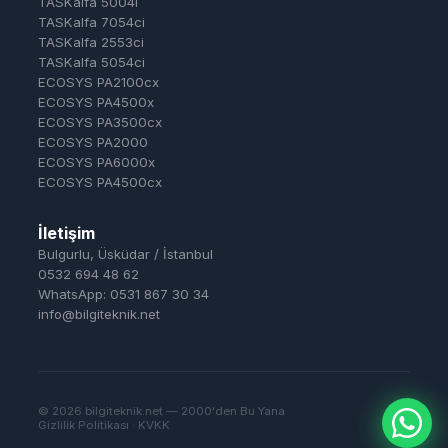
TASKalfa 5004i
TASKalfa 7054ci
TASKalfa 2553ci
TASKalfa 5054ci
ECOSYS PA2100cx
ECOSYS PA4500x
ECOSYS PA3500cx
ECOSYS PA2000
ECOSYS PA6000x
ECOSYS PA4500cx
İletişim
Bulgurlu, Üsküdar / İstanbul
0532 694 48 62
WhatsApp: 0531 867 30 34
info@bilgiteknik.net
© 2026 bilgiteknik.net — 2000'den Bu Yana
Gizlilik Politikası · KVKK