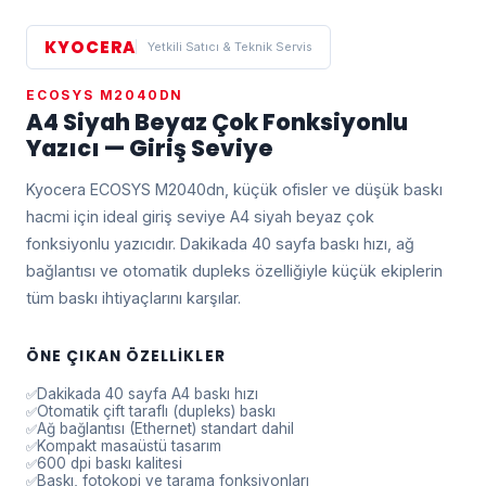
KYOCERA
Yetkili Satıcı & Teknik Servis
ECOSYS M2040DN
A4 Siyah Beyaz Çok Fonksiyonlu
Yazıcı — Giriş Seviye
Kyocera ECOSYS M2040dn, küçük ofisler ve düşük baskı
hacmi için ideal giriş seviye A4 siyah beyaz çok
fonksiyonlu yazıcıdır. Dakikada 40 sayfa baskı hızı, ağ
bağlantısı ve otomatik dupleks özelliğiyle küçük ekiplerin
tüm baskı ihtiyaçlarını karşılar.
ÖNE ÇIKAN ÖZELLIKLER
Dakikada 40 sayfa A4 baskı hızı
Otomatik çift taraflı (dupleks) baskı
Ağ bağlantısı (Ethernet) standart dahil
Kompakt masaüstü tasarım
600 dpi baskı kalitesi
Baskı, fotokopi ve tarama fonksiyonları