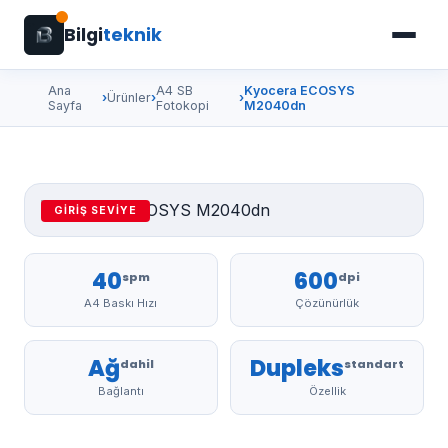
Bilgi
teknik
Ana
A4 SB
Kyocera ECOSYS
›
Ürünler
›
›
Sayfa
Fotokopi
M2040dn
GIRIŞ SEVIYE
40
600
spm
dpi
A4 Baskı Hızı
Çözünürlük
Ağ
Dupleks
dahil
standart
Bağlantı
Özellik