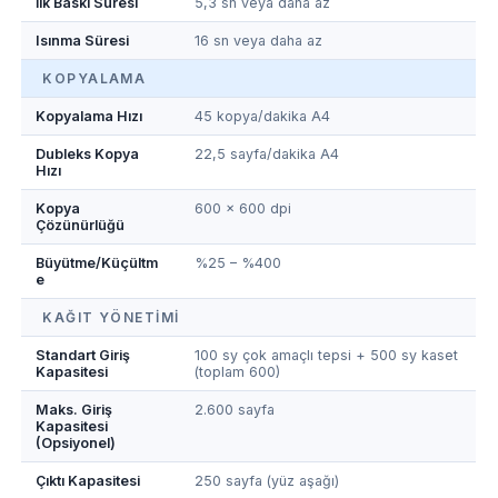
İlk Baskı Süresi
5,3 sn veya daha az
Isınma Süresi
16 sn veya daha az
KOPYALAMA
Kopyalama Hızı
45 kopya/dakika A4
Dubleks Kopya
22,5 sayfa/dakika A4
Hızı
Kopya
600 x 600 dpi
Çözünürlüğü
Büyütme/Küçültm
%25 – %400
e
KAĞIT YÖNETIMI
Standart Giriş
100 sy çok amaçlı tepsi + 500 sy kaset
Kapasitesi
(toplam 600)
Maks. Giriş
2.600 sayfa
Kapasitesi
(Opsiyonel)
Çıktı Kapasitesi
250 sayfa (yüz aşağı)