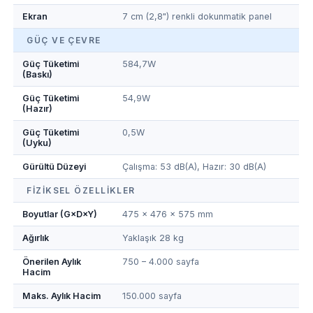
Ekran
7 cm (2,8") renkli dokunmatik panel
GÜÇ VE ÇEVRE
Güç Tüketimi
584,7W
(Baskı)
Güç Tüketimi
54,9W
(Hazır)
Güç Tüketimi
0,5W
(Uyku)
Gürültü Düzeyi
Çalışma: 53 dB(A), Hazır: 30 dB(A)
FIZIKSEL ÖZELLIKLER
Boyutlar (G×D×Y)
475 × 476 × 575 mm
Ağırlık
Yaklaşık 28 kg
Önerilen Aylık
750 – 4.000 sayfa
Hacim
Maks. Aylık Hacim
150.000 sayfa