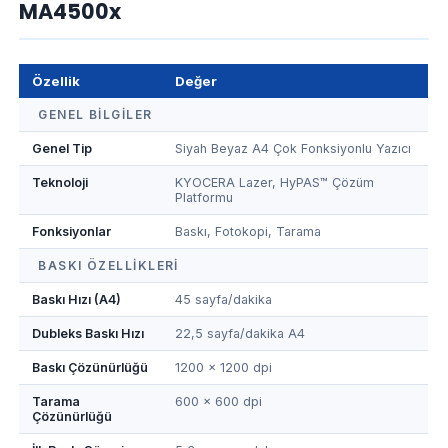
MA4500x
Özellik
Değer
GENEL BILGILER
Genel Tip
Siyah Beyaz A4 Çok Fonksiyonlu Yazıcı
Teknoloji
KYOCERA Lazer, HyPAS™ Çözüm
Platformu
Fonksiyonlar
Baskı, Fotokopi, Tarama
BASKI ÖZELLIKLERI
Baskı Hızı (A4)
45 sayfa/dakika
Dubleks Baskı Hızı
22,5 sayfa/dakika A4
Baskı Çözünürlüğü
1200 x 1200 dpi
Tarama
600 x 600 dpi
Çözünürlüğü