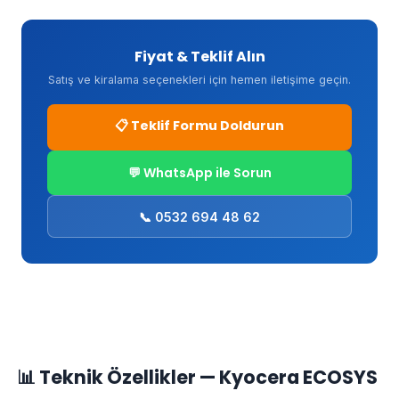
Fiyat & Teklif Alın
Satış ve kiralama seçenekleri için hemen iletişime geçin.
📋 Teklif Formu Doldurun
💬 WhatsApp ile Sorun
📞 0532 694 48 62
📊 Teknik Özellikler — Kyocera ECOSYS