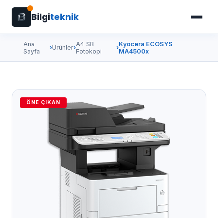
Bilgi
teknik
Ana
A4 SB
Kyocera ECOSYS
›
Ürünler
›
›
Sayfa
Fotokopi
MA4500x
ÖNE ÇIKAN