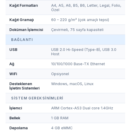
Kağıt Formatları
A4, A5, A6, B5, B6, Letter, Legal, Folio,
Özel
Kağıt Gramajı
60 – 220 g/m² (çok amaçlı tepsi)
Doküman İşlemcisi
Çevirmeli, 75 sayfa kapasiteli
BAĞLANTI
USB
USB 2.0 Hi-Speed (Type-B), USB 3.0
Host
Ağ
10/100/1000 Base-TX Ethernet
WiFi
Opsiyonel
Desteklenen
Windows, macOS, Linux
İşletim Sistemleri
SISTEM GEREKSINIMLERI
İşlemci
ARM Cortex-A53 Dual core 1.4GHz
Bellek
1 GB RAM
Depolama
4 GB eMMC