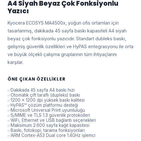
A4 Siyah Beyaz Çok Fonksiyonlu
Yazıcı
Kyocera ECOSYS MA4500x, yoğun ofis ortamları için
tasarlanmış, dakikada 45 sayfa baskı kapasiteli A4 siyah
beyaz çok fonksiyonlu yazıcıdır. Standart dubleks baskı,
gelişmiş güvenlik özellikleri ve HyPAS entegrasyonu ile orta
ve büyük ölçekli çalışma gruplarının tüm ihtiyaçlarını
karşılar.
ÖNE ÇIKAN ÖZELLIKLER
Dakikada 45 sayfa A4 baskı hızı
Otomatik çift taraflı (dupleks) baskı
1200 x 1200 dpi yüksek baskı kalitesi
HyPAS™ çözüm platformu desteği
Microsoft Universal Print uyumluluğu
S/MIME ve TLS 1.3 güvenlik protokolleri
WiFi, Ethernet ve USB bağlantı seçenekleri
Maksimum 2.600 sayfa kağıt kapasitesi
Baskı, fotokopi, tarama fonksiyonları
ARM Cortex-A53 Dual core 1.4GHz işlemci