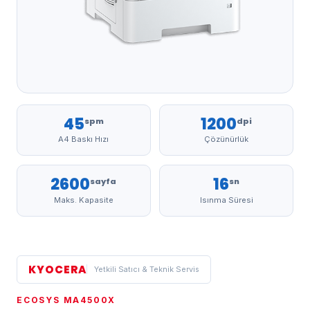
45
1200
spm
dpi
A4 Baskı Hızı
Çözünürlük
2600
16
sayfa
sn
Maks. Kapasite
Isınma Süresi
KYOCERA
Yetkili Satıcı & Teknik Servis
ECOSYS MA4500X