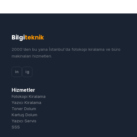
Bilgi
teknik
2000'den bu yana İstanbul'da fotokopi kiralama ve büro
makinaları hizmetleri.
in
ig
Hizmetler
Fotokopi Kiralama
Yazıcı Kiralama
Toner Dolum
Kartuş Dolum
Yazıcı Servis
SSS