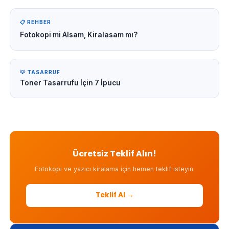
📋 REHBER
Fotokopi mi Alsam, Kiralasam mı?
💡 TASARRUF
Toner Tasarrufu İçin 7 İpucu
Ücretsiz Teklif Alın!
Fotokopi ve yazıcı kiralama için hemen teklif isteyin.
Teklif Al →