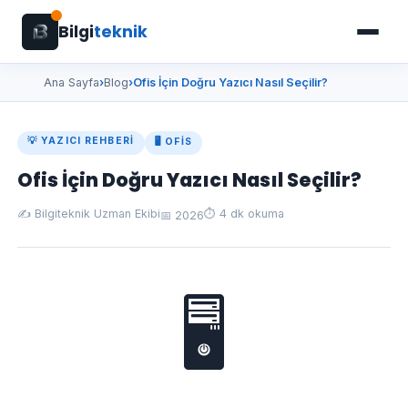
Bilgi
teknik
Ana Sayfa
›
Blog
›
Ofis İçin Doğru Yazıcı Nasıl Seçilir?
💡 YAZICI REHBERI
🖥️ OFIS
Ofis İçin Doğru Yazıcı Nasıl Seçilir?
✍️ Bilgiteknik Uzman Ekibi
⏱️ 4 dk okuma
📅 2026
🖥️