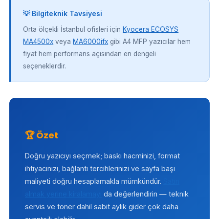
💡 Bilgiteknik Tavsiyesi
Orta ölçekli İstanbul ofisleri için
Kyocera ECOSYS
MA4500x
veya
MA6000ifx
gibi A4 MFP yazıcılar hem
fiyat hem performans açısından en dengeli
seçeneklerdir.
🏆 Özet
Doğru yazıcıyı seçmek; baskı hacminizi, format
ihtiyacınızı, bağlantı tercihlerinizi ve sayfa başı
maliyeti doğru hesaplamakla mümkündür.
Satın
almak yerine kiralamayı
da değerlendirin — teknik
servis ve toner dahil sabit aylık gider çok daha